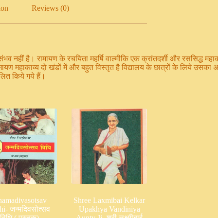
ion
Reviews (0)
 संभव नहीं है। रामायण के रचयिता महर्षि वाल्मीकि एक क्रांतदर्शी और रससिद्ध महा
। रामायण महाकाव्य दो खंडों में और बहुत विस्तृत है विद्यालय के छात्रों के लिये उ
लित किये गये हैं।
namadivasotsav
Shree Laxmibai Kelkar
hi- जन्मदिवसोत्सव
Upakhya Vandiniya
विधि ( पुस्तक)
Aunty Ji- श्री लक्ष्मीबाई