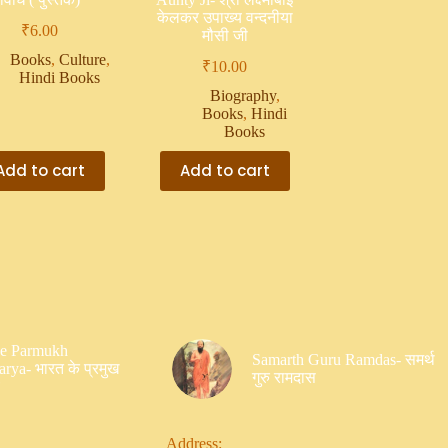
केलकर उपाख्य वन्दनीया
₹
6.00
मौसी जी
Books
,
Culture
,
₹
10.00
Hindi Books
Biography
,
Books
,
Hindi
Books
Add to cart
Add to cart
Ke Parmukh
Samarth Guru Ramdas- समर्थ
rya- भारत के प्रमुख
गुरु रामदास
Address: