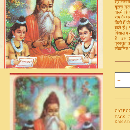
श्रीरामाय
दूसरा ग्र
वाल्मीकि 
राम के धर
किये हैं 
वाले हैं।
विद्यालय
है। इस दृ
प्रस्तुत 
संकलित क
CATEG
TAGS:
RAMAY