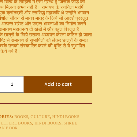
ण विश्व के साहित्य में ऐसा ग्रन्थ है जिसके जोड़ का
न्थ मिलना संभव नहीं है। रामायण के रचयिता महर्षि
एक क्रांतदर्शी और रससिद्ध महाकवि थे उन्होंने भगवान
्मशील जीवन से मानव मात्र के लिये जो आदर्श प्रस्तुत
वो अत्यन्त श्रेष्ठ और उदात्त भावनाओं का निर्माण करने
 रामायण महाकाव्य दो खंडों में और बहुत विस्तृत है
 के छात्रों के लिये उसका अध्ययन करना कठिन हो जाता
ष्टि से रामायण से सुभाषितों को लेकर छात्रों के समक्ष
करके उनको संस्कारित करने की दृष्टि से ये सुभाषित
िये गये हैं।
Add to cart
ORIES:
BOOKS
,
CULTURE
,
HINDI BOOKS
CULTURE BOOKS
,
HINDI BOOKS
,
SHREE
AN BOOK